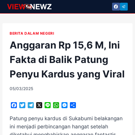
Skip
to
content
BERITA DALAM NEGERI
Anggaran Rp 15,6 M, Ini
Fakta di Balik Patung
Penyu Kardus yang Viral
By
05/03/2025
adminscroll
F
T
T
X
L
W
M
S
a
w
e
i
h
e
h
c
i
l
n
a
s
a
Patung penyu kardus di Sukabumi belakangan
e
t
e
e
t
s
r
ini menjadi perbincangan hangat setelah
b
t
g
s
e
e
diketahui menghabiskan anggaran fantastis