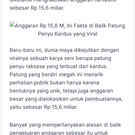
o
e
r
A
n
o
r
a
p
g
sebesar Rp 15,6 miliar.
k
m
p
e
r
Baru-baru ini, dunia maya dikejutkan dengan
viralnya sebuah karya seni berupa patung
penyu raksasa yang terbuat dari kardus.
Patung yang berdiri megah ini menarik
perhatian publik bukan hanya karena
bentuknya yang unik, tetapi juga anggaran
besar yang dialokasikan untuk pembuatannya,
yaitu sebesar Rp 15,6 miliar.
Banyak yang mempertanyakan alasan di balik
pengeluaran anggaran sebesar itu untuk