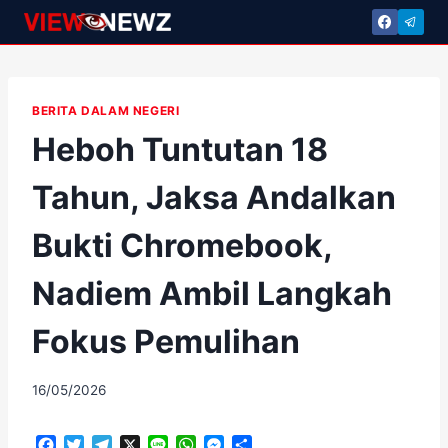
Skip
to
content
BERITA DALAM NEGERI
Heboh Tuntutan 18
Tahun, Jaksa Andalkan
Bukti Chromebook,
Nadiem Ambil Langkah
Fokus Pemulihan
By
16/05/2026
adminscroll
F
T
T
X
L
W
M
S