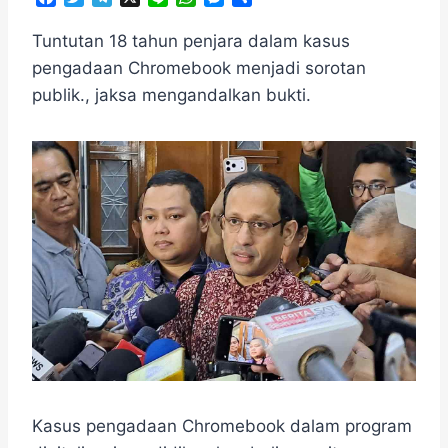
a
w
e
i
h
e
h
c
i
l
n
a
s
a
Tuntutan 18 tahun penjara dalam kasus
e
t
e
e
t
s
r
pengadaan Chromebook menjadi sorotan
b
t
g
s
e
e
publik., jaksa mengandalkan bukti.
o
e
r
A
n
o
r
a
p
g
k
m
p
e
r
Kasus pengadaan Chromebook dalam program