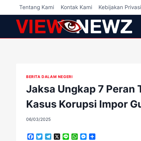
Skip
Tentang Kami
Kontak Kami
Kebijakan Privas
to
content
BERITA DALAM NEGERI
Jaksa Ungkap 7 Peran
Kasus Korupsi Impor G
By
06/03/2025
adminscroll
F
T
T
X
L
W
M
S