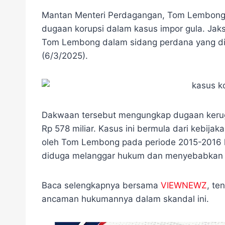
a
w
e
i
h
e
h
c
i
l
n
a
s
a
Mantan Menteri Perdagangan, Tom Lembong, 
e
t
e
e
t
s
r
dugaan korupsi dalam kasus impor gula. Ja
b
t
g
s
e
e
Tom Lembong dalam sidang perdana yang dige
o
e
r
A
n
o
r
a
p
g
(6/3/2025).
k
m
p
e
r
Dakwaan tersebut mengungkap dugaan kerugi
Rp 578 miliar. Kasus ini bermula dari kebijak
oleh Tom Lembong pada periode 2015-2016 k
diduga melanggar hukum dan menyebabkan k
Baca selengkapnya bersama
VIEWNEWZ
, te
ancaman hukumannya dalam skandal ini.