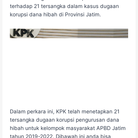
e
t
e
e
t
s
r
terhadap 21 tersangka dalam kasus dugaan
b
t
g
s
e
e
korupsi dana hibah di Provinsi Jatim.
o
e
r
A
n
o
r
a
p
g
k
m
p
e
r
Dalam perkara ini, KPK telah menetapkan 21
tersangka dugaan korupsi pengurusan dana
hibah untuk kelompok masyarakat APBD Jatim
tahun 2019-2022. Dibawah ini anda bisa