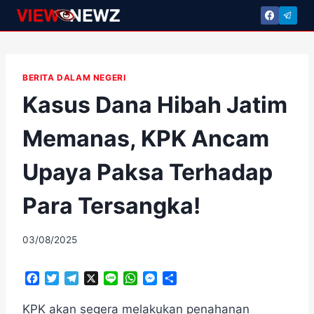
Skip
to
content
BERITA DALAM NEGERI
Kasus Dana Hibah Jatim
Memanas, KPK Ancam
Upaya Paksa Terhadap
Para Tersangka!
By
03/08/2025
adminscroll
F
T
T
X
L
W
M
S
a
w
e
i
h
e
h
c
i
l
n
a
s
a
KPK akan segera melakukan penahanan