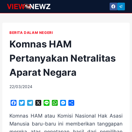
Skip
to
content
BERITA DALAM NEGERI
Komnas HAM
Pertanyakan Netralitas
Aparat Negara
By
22/03/2024
adminscroll
F
T
T
X
L
W
M
S
a
w
e
i
h
e
h
c
i
l
n
a
s
a
Komnas HAM atau Komisi Nasional Hak Asasi
e
t
e
e
t
s
r
Manusia baru-baru ini memberikan tanggapan
b
t
g
s
e
e
mereka atas penetapan hasil dari pemilihan