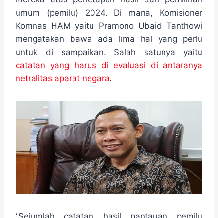
o
e
r
A
n
o
r
a
p
g
umum (pemilu) 2024. Di mana, Komisioner
k
m
p
e
Komnas HAM yaitu Pramono Ubaid Tanthowi
r
mengatakan bawa ada lima hal yang perlu
untuk di sampaikan. Salah satunya yaitu
catatan yang harus di evaluasi di antaranya
netralitas aparat negara
.
“Sejumlah catatan hasil pantauan pemilu