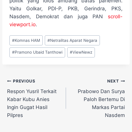
politik yang lolos ambang batas parlemen.
Yaitu Golkar, PDI-P, PKB, Gerindra, PKS,
Nasdem, Demokrat dan juga PAN
scroll-
viewport.io
.
Post
#
Komnas HAM
#
Netralitas Aparat Negara
Tags:
#
Pramono Ubaid Tanthowi
#
ViewNewz
Navigasi
PREVIOUS
NEXT
Respon Yusril Terkait
Prabowo Dan Surya
pos
Kabar Kubu Anies
Paloh Bertemu Di
Ingin Gugat Hasil
Markas Partai
Pilpres
Nasdem