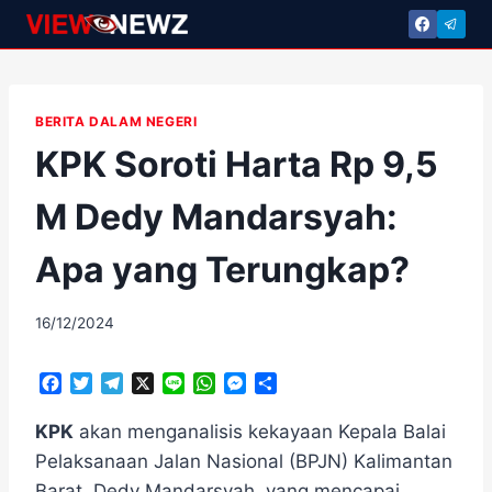
Skip
to
content
BERITA DALAM NEGERI
KPK Soroti Harta Rp 9,5
M Dedy Mandarsyah:
Apa yang Terungkap?
By
16/12/2024
adminscroll
F
T
T
X
L
W
M
S
a
w
e
i
h
e
h
c
i
l
n
a
s
a
KPK
akan menganalisis kekayaan Kepala Balai
e
t
e
e
t
s
r
Pelaksanaan Jalan Nasional (BPJN) Kalimantan
b
t
g
s
e
e
Barat, Dedy Mandarsyah, yang mencapai