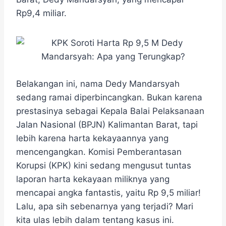
o
e
r
A
n
o
r
a
p
g
Rp9,4 miliar.
k
m
p
e
r
Belakangan ini, nama Dedy Mandarsyah
sedang ramai diperbincangkan. Bukan karena
prestasinya sebagai Kepala Balai Pelaksanaan
Jalan Nasional (BPJN) Kalimantan Barat, tapi
lebih karena harta kekayaannya yang
mencengangkan. ​Komisi Pemberantasan
Korupsi (KPK) kini sedang mengusut tuntas
laporan harta kekayaan miliknya yang
mencapai angka fantastis, yaitu Rp 9,5 miliar!
Lalu, apa sih sebenarnya yang terjadi? Mari
kita ulas lebih dalam tentang kasus ini.​