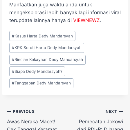
Manfaatkan juga waktu anda untuk
mengeksplorasi lebih banyak lagi informasi viral
terupdate lainnya hanya di
VIEWNEWZ
.
Post
#
Kasus Harta Dedy Mandarsyah
Tags:
#
KPK Soroti Harta Dedy Mandarsyah
#
Rincian Kekayaan Dedy Mandarsyah
#
Siapa Dedy Mandarsyah?
#
Tanggapan Dedy Mandarsyah
Navigasi
PREVIOUS
NEXT
Awas Neraka Macet!
Pemecatan Jokowi
pos
Cek Tanggal Keramat
dari PDI-P: Dilarang