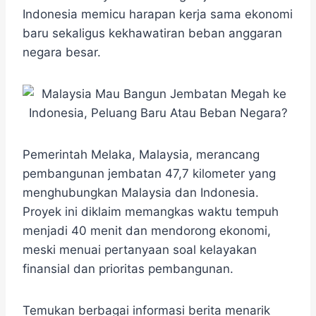
e
t
e
e
t
s
r
Indonesia memicu harapan kerja sama ekonomi
b
t
g
s
e
e
baru sekaligus kekhawatiran beban anggaran
o
e
r
A
n
o
r
a
p
g
negara besar.
k
m
p
e
r
Pemerintah Melaka, Malaysia, merancang
pembangunan jembatan 47,7 kilometer yang
menghubungkan Malaysia dan Indonesia.
Proyek ini diklaim memangkas waktu tempuh
menjadi 40 menit dan mendorong ekonomi,
meski menuai pertanyaan soal kelayakan
finansial dan prioritas pembangunan.
Temukan berbagai informasi berita menarik