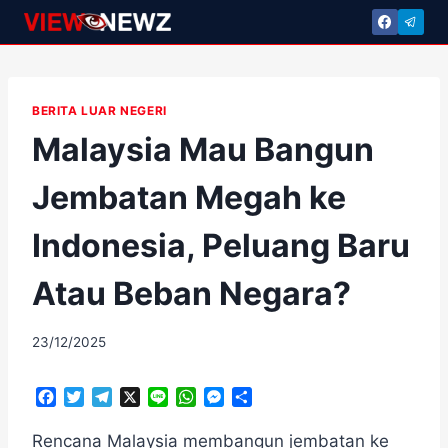
Skip
to
content
BERITA LUAR NEGERI
Malaysia Mau Bangun
Jembatan Megah ke
Indonesia, Peluang Baru
Atau Beban Negara?
By
23/12/2025
adminscroll
F
T
T
X
L
W
M
S
a
w
e
i
h
e
h
c
i
l
n
a
s
a
Rencana Malaysia membangun jembatan ke