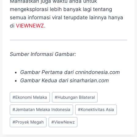
Manfaatkan juga waktu anda untuk
mengeksplorasi lebih banyak lagi tentang
semua informasi viral terupdate lainnya hanya
di
VIEWNEWZ
.
Sumber Informasi Gambar:
Gambar Pertama dari cnnindonesia.com
Gambar Kedua dari sinarharian.com
Post
#
Ekonomi Melaka
#
Hubungan Bilateral
Tags:
#
Jembatan Melaka Indonesia
#
Konektivitas Asia
#
Proyek Megah
#
ViewNewz