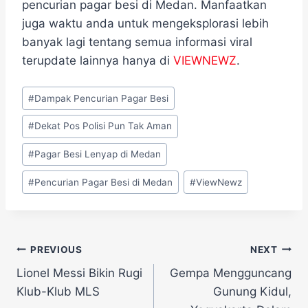
pencurian pagar besi di Medan. Manfaatkan
juga waktu anda untuk mengeksplorasi lebih
banyak lagi tentang semua informasi viral
terupdate lainnya hanya di
VIEWNEWZ
.
Post
#
Dampak Pencurian Pagar Besi
Tags:
#
Dekat Pos Polisi Pun Tak Aman
#
Pagar Besi Lenyap di Medan
#
Pencurian Pagar Besi di Medan
#
ViewNewz
Navigasi
PREVIOUS
NEXT
Lionel Messi Bikin Rugi
Gempa Mengguncang
pos
Klub-Klub MLS
Gunung Kidul,