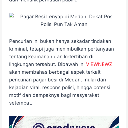
o
e
r
A
n
o
r
a
p
g
k
m
p
e
r
Pencurian ini bukan hanya sekadar tindakan
kriminal, tetapi juga menimbulkan pertanyaan
tentang keamanan dan ketertiban di
lingkungan tersebut. Dibawah ini
VIEWNEWZ
akan membahas berbagai aspek terkait
pencurian pagar besi di Medan, mulai dari
kejadian viral, respons polisi, hingga potensi
motif dan dampaknya bagi masyarakat
setempat.