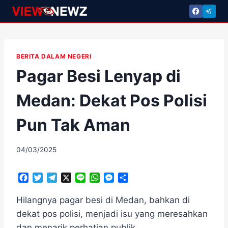
Skip
to
content
BERITA DALAM NEGERI
Pagar Besi Lenyap di
Medan: Dekat Pos Polisi
Pun Tak Aman
By
04/03/2025
adminscroll
F
T
T
X
L
W
M
S
a
w
e
i
h
e
h
c
i
l
n
a
s
a
Hilangnya pagar besi di Medan, bahkan di
e
t
e
e
t
s
r
dekat pos polisi, menjadi isu yang meresahkan
b
t
g
s
e
e
dan menarik perhatian publik.