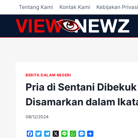
Skip
Tentang Kami
Kontak Kami
Kebijakan Privas
to
content
BERITA DALAM NEGERI
Pria di Sentani Dibekuk
Disamarkan dalam Ikat
By
08/12/2024
adminscroll
F
T
T
X
L
W
M
S