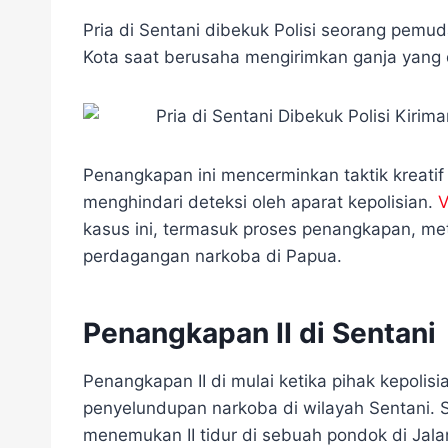
a
w
e
i
h
e
h
c
i
l
n
a
s
a
Pria di Sentani dibekuk Polisi seorang pemuda
e
t
e
e
t
s
r
Kota saat berusaha mengirimkan ganja yang 
b
t
g
s
e
e
o
e
r
A
n
o
r
a
p
g
k
m
p
e
r
Penangkapan ini mencerminkan taktik kreati
menghindari deteksi oleh aparat kepolisian.
kasus ini, termasuk proses penangkapan, me
perdagangan narkoba di Papua.
Penangkapan II di Sentani
Penangkapan II di mulai ketika pihak kepolisi
penyelundupan narkoba di wilayah Sentani. 
menemukan II tidur di sebuah pondok di Jalan