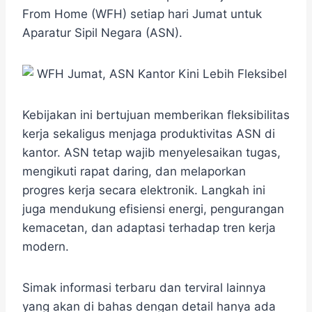
e
t
e
e
t
s
r
From Home (WFH) setiap hari Jumat untuk
b
t
g
s
e
e
Aparatur Sipil Negara (ASN).
o
e
r
A
n
o
r
a
p
g
k
m
p
e
r
Kebijakan ini bertujuan memberikan fleksibilitas
kerja sekaligus menjaga produktivitas ASN di
kantor. ASN tetap wajib menyelesaikan tugas,
mengikuti rapat daring, dan melaporkan
progres kerja secara elektronik. Langkah ini
juga mendukung efisiensi energi, pengurangan
kemacetan, dan adaptasi terhadap tren kerja
modern.
Simak informasi terbaru dan terviral lainnya
yang akan di bahas dengan detail hanya ada