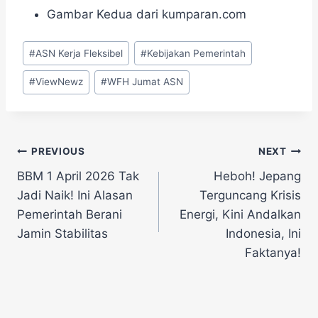
Gambar Kedua dari kumparan.com
Post
#
ASN Kerja Fleksibel
#
Kebijakan Pemerintah
Tags:
#
ViewNewz
#
WFH Jumat ASN
Navigasi
PREVIOUS
NEXT
BBM 1 April 2026 Tak
Heboh! Jepang
pos
Jadi Naik! Ini Alasan
Terguncang Krisis
Pemerintah Berani
Energi, Kini Andalkan
Jamin Stabilitas
Indonesia, Ini
Faktanya!