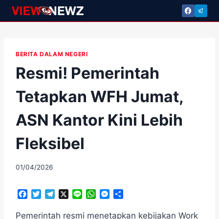
Skip
to
content
BERITA DALAM NEGERI
Resmi! Pemerintah
Tetapkan WFH Jumat,
ASN Kantor Kini Lebih
Fleksibel
By
01/04/2026
adminscroll
F
T
T
X
L
W
M
S
a
w
e
i
h
e
h
c
i
l
n
a
s
a
Pemerintah resmi menetapkan kebijakan Work