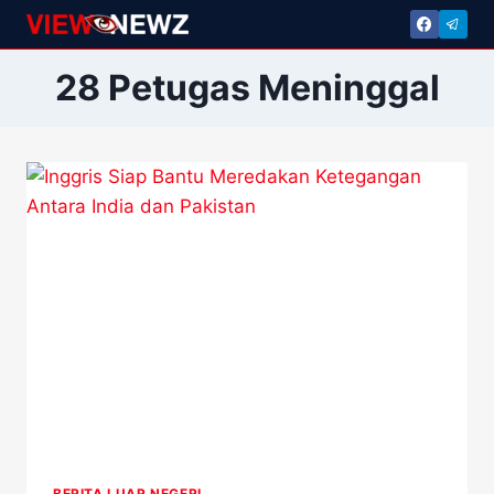
Skip
to
content
28 Petugas Meninggal
BERITA LUAR NEGERI