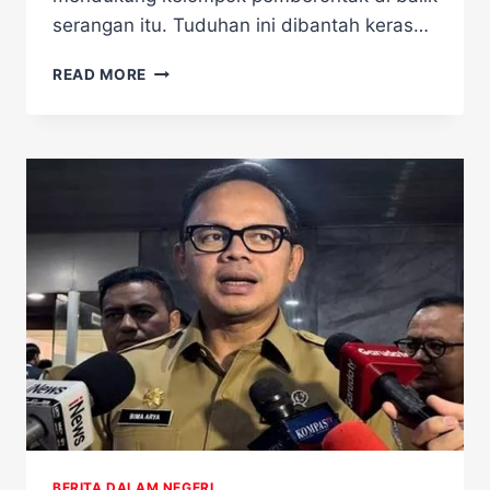
serangan itu. Tuduhan ini dibantah keras…
INGGRIS
READ MORE
SIAP
BANTU
MEREDAKAN
KETEGANGAN
ANTARA
INDIA
DAN
PAKISTAN
BERITA DALAM NEGERI