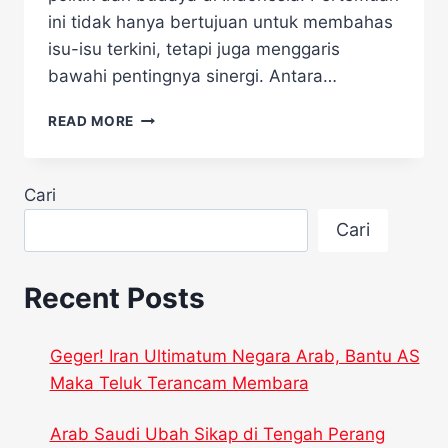
ini tidak hanya bertujuan untuk membahas
isu-isu terkini, tetapi juga menggaris
bawahi pentingnya sinergi. Antara…
PERTEMUAN
READ MORE
KETUA
MPR
AHMAD
Cari
MUZANI
DENGAN
Cari
SRI
SULTAN
HB
Recent Posts
X!
Geger! Iran Ultimatum Negara Arab, Bantu AS
Maka Teluk Terancam Membara
Arab Saudi Ubah Sikap di Tengah Perang