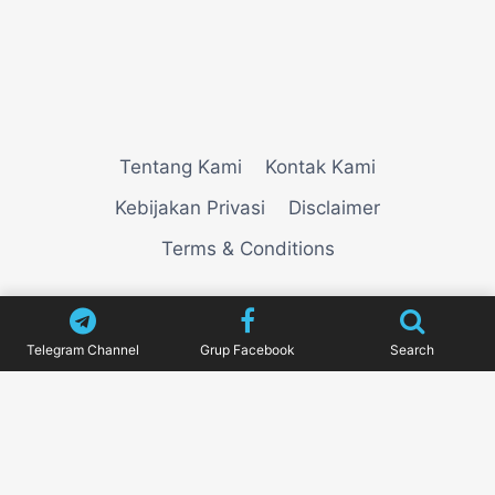
Tentang Kami
Kontak Kami
Kebijakan Privasi
Disclaimer
Terms & Conditions
© 2026
VIEWNEWZ
Telegram Channel
Grup Facebook
Search
Pengujian Efisiensi Rendering Vektor Visual Pada
Mahjong Ways 2
Riset Tingkat Kestabilan Latensi
Streaming Platform Live Kasino
Sistem Manajemen
Algoritma Beban Kerja Pada Platform Mahjong