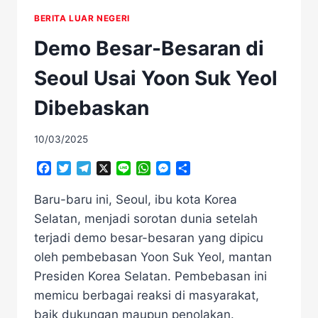
BERITA LUAR NEGERI
Demo Besar-Besaran di
Seoul Usai Yoon Suk Yeol
Dibebaskan
10/03/2025
Facebook
Twitter
Telegram
X
Line
WhatsApp
Messenger
Share
Baru-baru ini, Seoul, ibu kota Korea
Selatan, menjadi sorotan dunia setelah
terjadi demo besar-besaran yang dipicu
oleh pembebasan Yoon Suk Yeol, mantan
Presiden Korea Selatan. Pembebasan ini
memicu berbagai reaksi di masyarakat,
baik dukungan maupun penolakan.