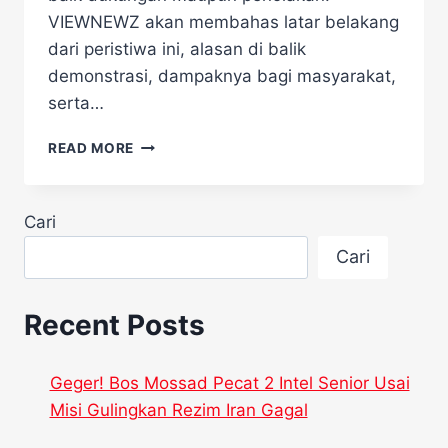
VIEWNEWZ akan membahas latar belakang
dari peristiwa ini, alasan di balik
demonstrasi, dampaknya bagi masyarakat,
serta…
DEMO
READ MORE
BESAR-
BESARAN
DI
Cari
SEOUL
USAI
Cari
YOON
SUK
YEOL
Recent Posts
DIBEBASKAN
Geger! Bos Mossad Pecat 2 Intel Senior Usai
Misi Gulingkan Rezim Iran Gagal