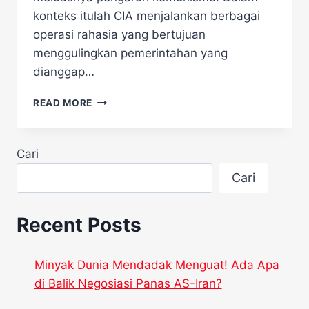
konteks itulah CIA menjalankan berbagai
operasi rahasia yang bertujuan
menggulingkan pemerintahan yang
dianggap…
FAKTA
READ MORE
MENGEJUTKAN
10
OPERASI
Cari
CIA
GULINGKAN
Cari
NEGARA
AMERIKA
LATIN
Recent Posts
Minyak Dunia Mendadak Menguat! Ada Apa
di Balik Negosiasi Panas AS-Iran?