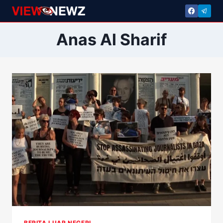
Skip
to
content
Anas Al Sharif
BERITA LUAR NEGERI