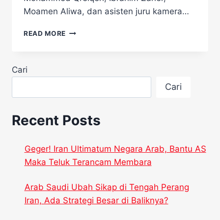
Moamen Aliwa, dan asisten juru kamera…
PEMBUNUHAN
READ MORE
ANAS
AL-
SHARIF
Cari
DI
GAZA
Cari
PICU
PROTES
BESAR
Recent Posts
DARI
JURNALIS
ISRAEL
Geger! Iran Ultimatum Negara Arab, Bantu AS
Maka Teluk Terancam Membara
Arab Saudi Ubah Sikap di Tengah Perang
Iran, Ada Strategi Besar di Baliknya?