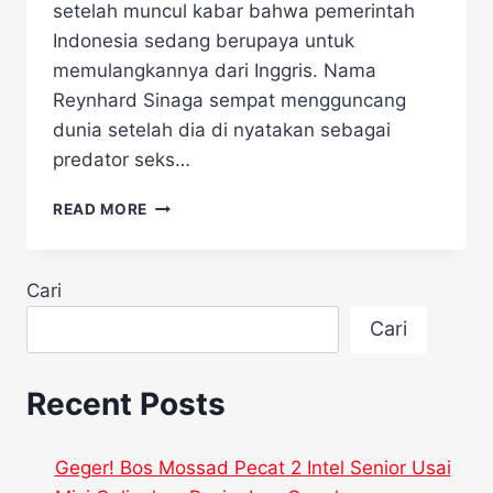
setelah muncul kabar bahwa pemerintah
Indonesia sedang berupaya untuk
memulangkannya dari Inggris. Nama
Reynhard Sinaga sempat mengguncang
dunia setelah dia di nyatakan sebagai
predator seks…
INDONESIA
READ MORE
BERUSAHA
MEMULANGKAN
REYNHARD
Cari
SINAGA,
SI
Cari
PREDATOR
SEKS
DARI
Recent Posts
INGGRIS!
Geger! Bos Mossad Pecat 2 Intel Senior Usai