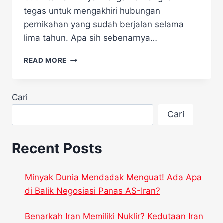
tegas untuk mengakhiri hubungan
pernikahan yang sudah berjalan selama
lima tahun. Apa sih sebenarnya…
CUT
READ MORE
INTAN
NABILA
RESMI
Cari
GUGAT
CERAI,
Cari
ARMOR
TOREADOR
AKUI
Recent Posts
MENYESAL
Minyak Dunia Mendadak Menguat! Ada Apa
di Balik Negosiasi Panas AS-Iran?
Benarkah Iran Memiliki Nuklir? Kedutaan Iran