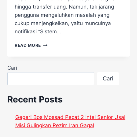
hingga transfer uang. Namun, tak jarang
pengguna mengeluhkan masalah yang
cukup menjengkelkan, yaitu munculnya
notifikasi “Sistem…
AKUN
READ MORE
DANA
ANDA
SERING
Cari
KENA
SYSTEM
Cari
BUSY,
INI
PENYEBAB
Recent Posts
NYA
Geger! Bos Mossad Pecat 2 Intel Senior Usai
Misi Gulingkan Rezim Iran Gagal