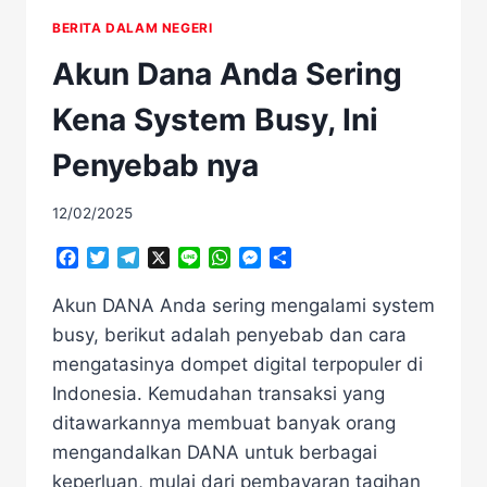
BERITA DALAM NEGERI
Akun Dana Anda Sering
Kena System Busy, Ini
Penyebab nya
12/02/2025
Facebook
Twitter
Telegram
X
Line
WhatsApp
Messenger
Share
Akun DANA Anda sering mengalami system
busy, berikut adalah penyebab dan cara
mengatasinya dompet digital terpopuler di
Indonesia. Kemudahan transaksi yang
ditawarkannya membuat banyak orang
mengandalkan DANA untuk berbagai
keperluan, mulai dari pembayaran tagihan