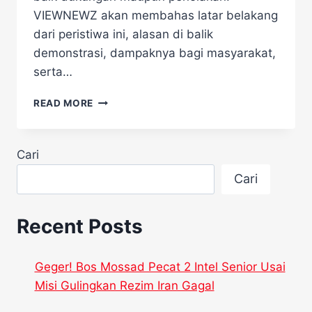
VIEWNEWZ akan membahas latar belakang
dari peristiwa ini, alasan di balik
demonstrasi, dampaknya bagi masyarakat,
serta…
DEMO
READ MORE
BESAR-
BESARAN
DI
Cari
SEOUL
USAI
Cari
YOON
SUK
YEOL
Recent Posts
DIBEBASKAN
Geger! Bos Mossad Pecat 2 Intel Senior Usai
Misi Gulingkan Rezim Iran Gagal