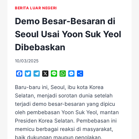
BERITA LUAR NEGERI
Demo Besar-Besaran di
Seoul Usai Yoon Suk Yeol
Dibebaskan
10/03/2025
Facebook
Twitter
Telegram
X
Line
WhatsApp
Messenger
Share
Baru-baru ini, Seoul, ibu kota Korea
Selatan, menjadi sorotan dunia setelah
terjadi demo besar-besaran yang dipicu
oleh pembebasan Yoon Suk Yeol, mantan
Presiden Korea Selatan. Pembebasan ini
memicu berbagai reaksi di masyarakat,
baik dukungan maupun penolakan.