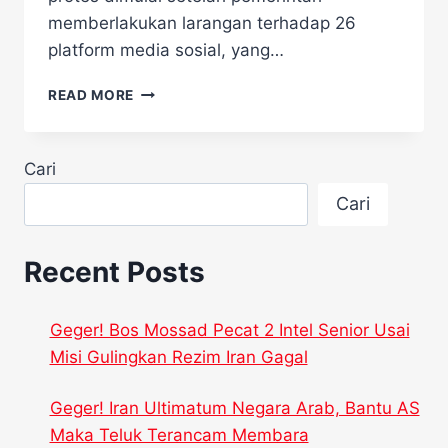
memberlakukan larangan terhadap 26
platform media sosial, yang…
USAI
READ MORE
RI,
NEPAL,
PRANCIS,
Cari
DEMO
GEN
Cari
Z
‘MENULAR’
SAMPAI
Recent Posts
KE
PERU
Geger! Bos Mossad Pecat 2 Intel Senior Usai
Misi Gulingkan Rezim Iran Gagal
Geger! Iran Ultimatum Negara Arab, Bantu AS
Maka Teluk Terancam Membara