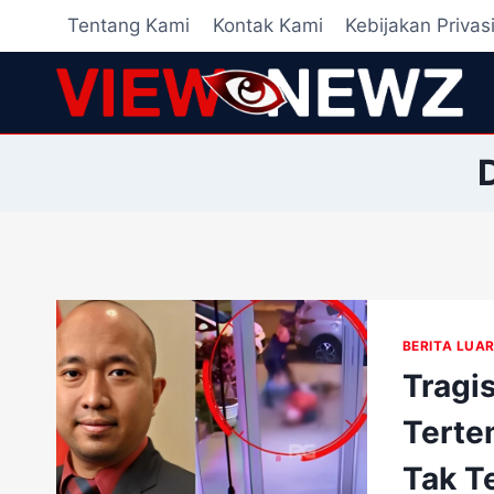
Skip
Tentang Kami
Kontak Kami
Kebijakan Privas
to
content
BERITA LUAR
Tragi
Terte
Tak T