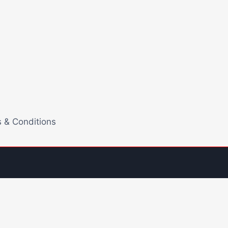
 & Conditions
latform Live Kasino
Sistem Manajemen Algoritma Beban
ptimasi Script Engine Terhadap Kecepatan Akses
Digital Kompak Dari Pragmatic Play
Pentingnya
Layar Pada Mahjong Ways 2
Pembaruan Protokol