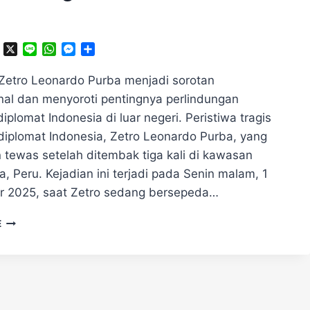
ok
ter
Telegram
X
Line
WhatsApp
Messenger
Share
Zetro Leonardo Purba menjadi sorotan
onal dan menyoroti pentingnya perlindungan
iplomat Indonesia di luar negeri. Peristiwa tragis
iplomat Indonesia, Zetro Leonardo Purba, yang
 tewas setelah ditembak tiga kali di kawasan
a, Peru. Kejadian ini terjadi pada Senin malam, 1
 2025, saat Zetro sedang bersepeda…
TRAGIS!
E
DIPLOMAT
INDONESIA
TERTEMBAK
3
KALI
DI