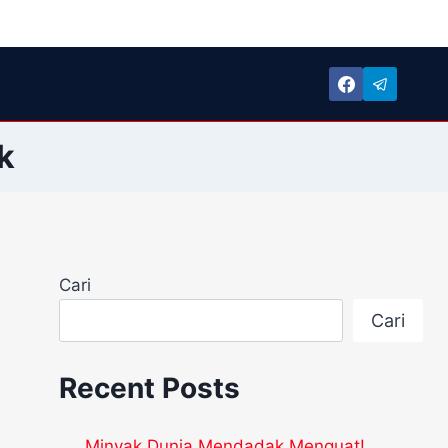
k
Cari
Cari
Recent Posts
Minyak Dunia Mendadak Menguat!