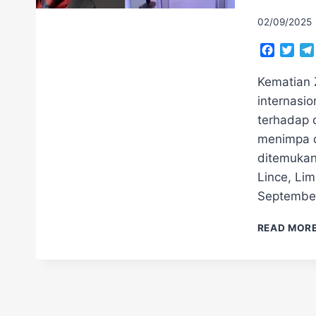
02/09/2025
Facebo
Twit
Kematian 
internasi
terhadap d
menimpa d
ditemukan
Lince, Lim
September
READ MOR