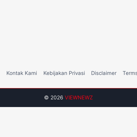
i
Kontak Kami
Kebijakan Privasi
Disclaimer
Terms
© 2026
VIEWNEWZ
ong Ways 2
Riset Tingkat Kestabilan Latensi Streaming P
 Antarmuka Berbasis Gestur Oleh Tim PG Soft
Dampak O
ripsi Pada Gates of Olympus
Strategi Pengimporan Aset 
han Maxwin
Pengujian Tingkat Stabilisasi Refresh Rate 