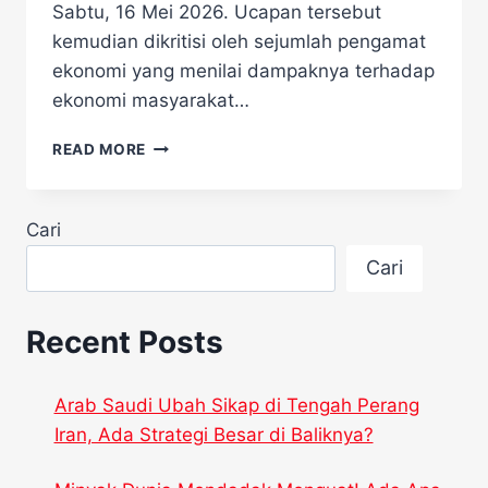
Sabtu, 16 Mei 2026. Ucapan tersebut
kemudian dikritisi oleh sejumlah pengamat
ekonomi yang menilai dampaknya terhadap
ekonomi masyarakat…
PERNYATAAN
READ MORE
PRABOWO
SOAL
RAKYAT
Cari
DESA
TAK
Cari
PAKAI
DOLAR
TUAI
Recent Posts
KONTROVERSI,
INI
FAKTANYA
Arab Saudi Ubah Sikap di Tengah Perang
Iran, Ada Strategi Besar di Baliknya?