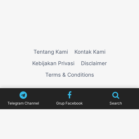
Tentang Kami
Kontak Kami
Kebijakan Privasi
Disclaimer
Terms & Conditions
© 2026
VIEWNEWZ
Telegram Channel
Grup Facebook
Search
Pengujian Efisiensi Rendering Vektor Visual Pada
Mahjong Ways 2
Riset Tingkat Kestabilan Latensi
Streaming Platform Live Kasino
Sistem Manajemen
Algoritma Beban Kerja Pada Platform Mahjong