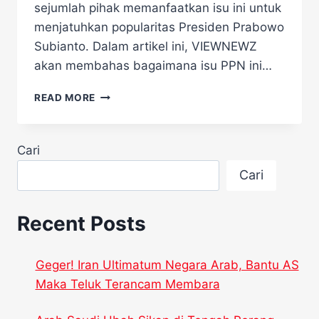
sejumlah pihak memanfaatkan isu ini untuk
menjatuhkan popularitas Presiden Prabowo
Subianto.​ Dalam artikel ini, VIEWNEWZ
akan membahas bagaimana isu PPN ini…
SEJUMLAH
READ MORE
PIHAK
DIDUGA
GUNAKAN
Cari
ISU
PPN
Cari
12%
UNTUK
JATUHKAN
Recent Posts
PRESIDEN
PRABOWO
Geger! Iran Ultimatum Negara Arab, Bantu AS
Maka Teluk Terancam Membara