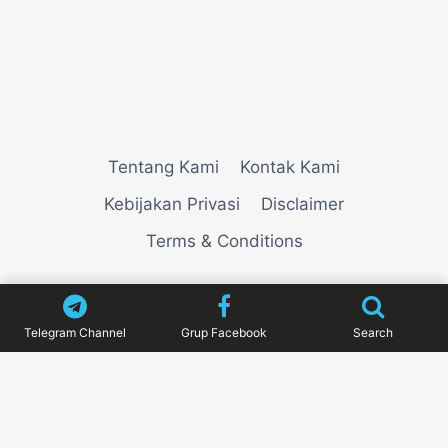
Tentang Kami
Kontak Kami
Kebijakan Privasi
Disclaimer
Terms & Conditions
© 2026
VIEWNEWZ
Telegram Channel
Grup Facebook
Search
Pengujian Efisiensi Rendering Vektor Visual Pada
Mahjong Ways 2
Riset Tingkat Kestabilan Latensi
Streaming Platform Live Kasino
Sistem Manajemen
Algoritma Beban Kerja Pada Platform Mahjong