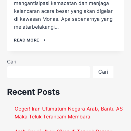
mengantisipasi kemacetan dan menjaga
kelancaran acara besar yang akan digelar
di kawasan Monas. Apa sebenarnya yang
melatarbelakangi…
KANTOR
READ MORE
DEKAT
MONAS
DIMINTA
Cari
WFH,
INI
Cari
ALASAN
DAN
DAMPAKNYA
Recent Posts
UNTUK
JAKARTA
Geger! Iran Ultimatum Negara Arab, Bantu AS
Maka Teluk Terancam Membara