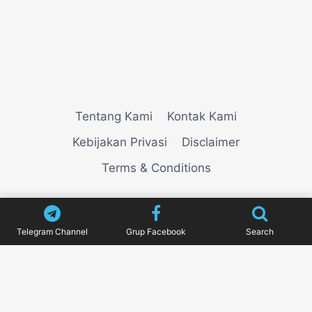
Tentang Kami
Kontak Kami
Kebijakan Privasi
Disclaimer
Terms & Conditions
© 2026
VIEWNEWZ
Telegram Channel
Grup Facebook
Search
Pengujian Efisiensi Rendering Vektor Visual Pada
Mahjong Ways 2
Riset Tingkat Kestabilan Latensi
Streaming Platform Live Kasino
Sistem Manajemen
Algoritma Beban Kerja Pada Platform Mahjong