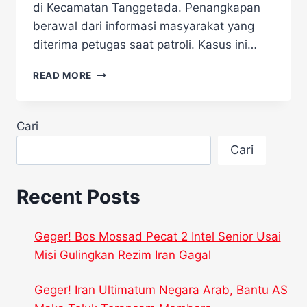
di Kecamatan Tanggetada. Penangkapan
berawal dari informasi masyarakat yang
diterima petugas saat patroli. Kasus ini…
SEDIH,
READ MORE
TIGA
REMAJA
PELAJAR
Cari
DI
KOLAKA
Cari
TERPERANGKAP
KASUS
UANG
Recent Posts
PALSU
Geger! Bos Mossad Pecat 2 Intel Senior Usai
Misi Gulingkan Rezim Iran Gagal
Geger! Iran Ultimatum Negara Arab, Bantu AS