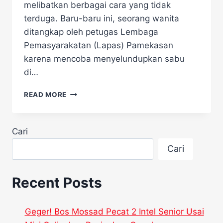
melibatkan berbagai cara yang tidak
terduga. Baru-baru ini, seorang wanita
ditangkap oleh petugas Lembaga
Pemasyarakatan (Lapas) Pamekasan
karena mencoba menyelundupkan sabu
di…
GEGER!
READ MORE
IBU
MUDA
NEKAT
Cari
SELUNDUPKAN
SABU
Cari
DI
ORGAN
INTIM
Recent Posts
MASUK
LAPAS,
BEGINI
Geger! Bos Mossad Pecat 2 Intel Senior Usai
AKSINYA!