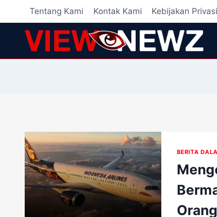
Skip
Tentang Kami
Kontak Kami
Kebijakan Privas
to
content
BERITA DAL
Menge
Berma
Orang