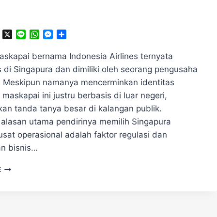
ok
ter
Telegram
X
Line
WhatsApp
Messenger
Share
skapai bernama Indonesia Airlines ternyata
 di Singapura dan dimiliki oleh seorang pengusaha
. Meskipun namanya mencerminkan identitas
 maskapai ini justru berbasis di luar negeri,
an tanda tanya besar di kalangan publik.
, alasan utama pendirinya memilih Singapura
sat operasional adalah faktor regulasi dan
n bisnis…
MENGEJUTKAN!
E
INDONESIA
AIRLINES
BERMARKAS
DI