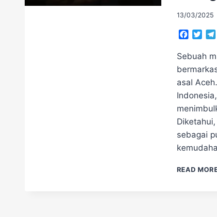
13/03/2025
Facebo
Twit
Sebuah ma
bermarkas
asal Aceh
Indonesia,
menimbulk
Diketahui
sebagai pu
kemudaha
READ MOR