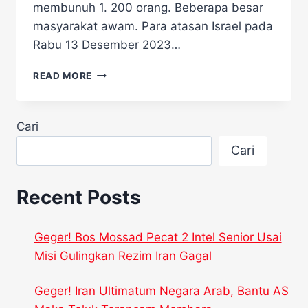
membunuh 1. 200 orang. Beberapa besar
masyarakat awam. Para atasan Israel pada
Rabu 13 Desember 2023…
PERANG
READ MORE
GAZA
MAKAN
KORBAN
Cari
BARU
KAPAL
Cari
PERANG
PRANCIS
DI
Recent Posts
TEMBAK
Geger! Bos Mossad Pecat 2 Intel Senior Usai
Misi Gulingkan Rezim Iran Gagal
Geger! Iran Ultimatum Negara Arab, Bantu AS