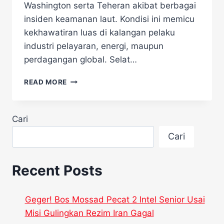
Washington serta Teheran akibat berbagai
insiden keamanan laut. Kondisi ini memicu
kekhawatiran luas di kalangan pelaku
industri pelayaran, energi, maupun
perdagangan global. Selat…
AS-
READ MORE
IRAN
MAKIN
PANAS!
Cari
KAPAL
KOMERSIAL
Cari
AMERIKA
DIMINTA
JAUHI
Recent Posts
SELAT
HORMUZ
Geger! Bos Mossad Pecat 2 Intel Senior Usai
Misi Gulingkan Rezim Iran Gagal