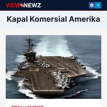
Skip
to
content
Kapal Komersial Amerika
BERITA LUAR NEGERI