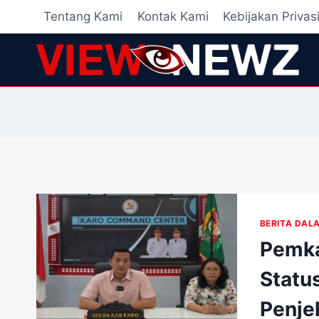
Skip
Tentang Kami
Kontak Kami
Kebijakan Privas
to
content
BERITA DAL
Pemka
Statu
Penje