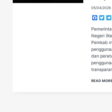
05/04/2026
Facebo
Twit
Pemerinta
Negeri (Ke
Pemkab me
penggunaa
dan perat
penggunaa
transparan
READ MOR