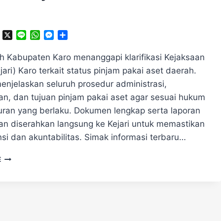
ok
ter
Telegram
X
Line
WhatsApp
Messenger
Share
h Kabupaten Karo menanggapi klarifikasi Kejaksaan
jari) Karo terkait status pinjam pakai aset daerah.
njelaskan seluruh prosedur administrasi,
n, dan tujuan pinjam pakai aset agar sesuai hukum
uran yang berlaku. Dokumen lengkap serta laporan
n diserahkan langsung ke Kejari untuk memastikan
si dan akuntabilitas. Simak informasi terbaru…
PEMKAB
E
KARO
TANGGAPI
KEJARI
SOAL
STATUS
PINJAM