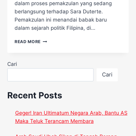
dalam proses pemakzulan yang sedang
berlangsung terhadap Sara Duterte.​
Pemakzulan ini menandai babak baru
dalam sejarah politik Filipina, di…
PRESIDEN
READ MORE
FILIPINA
MENGAKU
TIDAK
Cari
TERLIBAT
DALAM
Cari
PEMAKZULAN
SARA
DUTERTE
Recent Posts
Geger! Iran Ultimatum Negara Arab, Bantu AS
Maka Teluk Terancam Membara