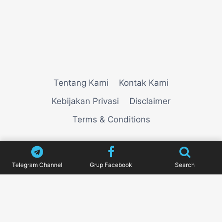
Tentang Kami
Kontak Kami
Kebijakan Privasi
Disclaimer
Terms & Conditions
© 2026
VIEWNEWZ
Telegram Channel
Grup Facebook
Search
Pengujian Efisiensi Rendering Vektor Visual Pada
Mahjong Ways 2
Riset Tingkat Kestabilan Latensi
Streaming Platform Live Kasino
Sistem Manajemen
Algoritma Beban Kerja Pada Platform Mahjong