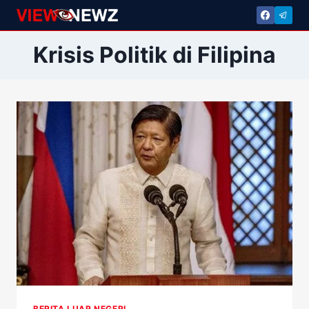
Skip
to
content
Krisis Politik di Filipina
BERITA LUAR NEGERI