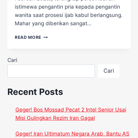
istimewa pengantin pria kepada pengantin
wanita saat prosesi ijab kabul berlangsung.
Mahar yang diberikan sangat…
MAHAR
READ MORE
PERNIKAHAN
YANG
FANTASTIS
Cari
DI
CILEGON,
Cari
SATU
KAPAL
FERRY
Recent Posts
DIBAYAR
CASH!
Geger! Bos Mossad Pecat 2 Intel Senior Usai
Misi Gulingkan Rezim Iran Gagal
Geger! Iran Ultimatum Negara Arab, Bantu AS