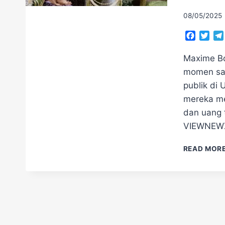
08/05/2025
Facebo
Twit
Maxime Bo
momen sak
publik di 
mereka me
dan uang 
VIEWNEWZ
READ MOR