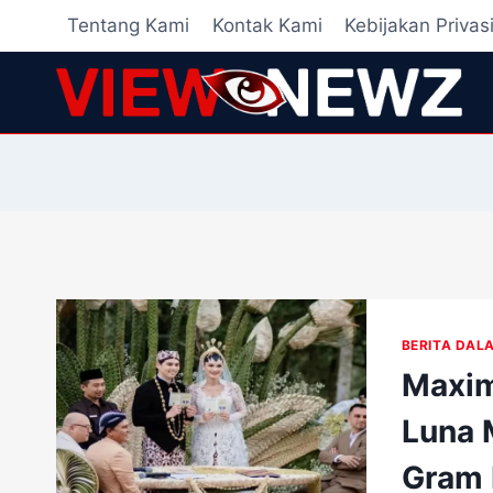
Skip
Tentang Kami
Kontak Kami
Kebijakan Privas
to
content
BERITA DAL
Maxim
Luna 
Gram