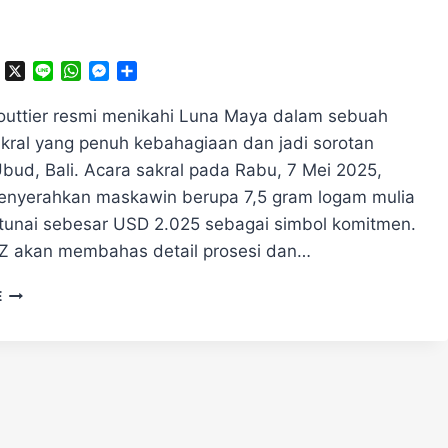
ok
ter
Telegram
X
Line
WhatsApp
Messenger
Share
uttier resmi menikahi Luna Maya dalam sebuah
ral yang penuh kebahagiaan dan jadi sorotan
Ubud, Bali. Acara sakral pada Rabu, 7 Mei 2025,
nyerahkan maskawin berupa 7,5 gram logam mulia
tunai sebesar USD 2.025 sebagai simbol komitmen.
 akan membahas detail prosesi dan…
MAXIME
E
BOUTTIER
RESMI
MENIKAHI
LUNA
MAYA
DENGAN
MASKAWIN