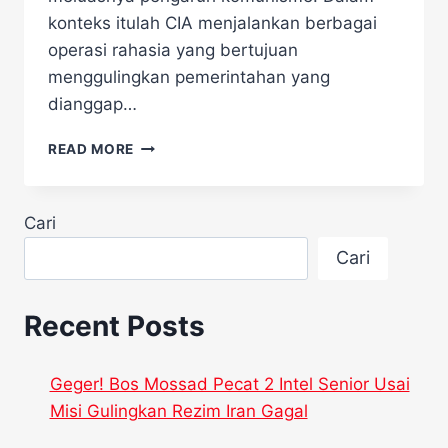
konteks itulah CIA menjalankan berbagai
operasi rahasia yang bertujuan
menggulingkan pemerintahan yang
dianggap…
FAKTA
READ MORE
MENGEJUTKAN
10
OPERASI
Cari
CIA
GULINGKAN
Cari
NEGARA
AMERIKA
LATIN
Recent Posts
Geger! Bos Mossad Pecat 2 Intel Senior Usai
Misi Gulingkan Rezim Iran Gagal