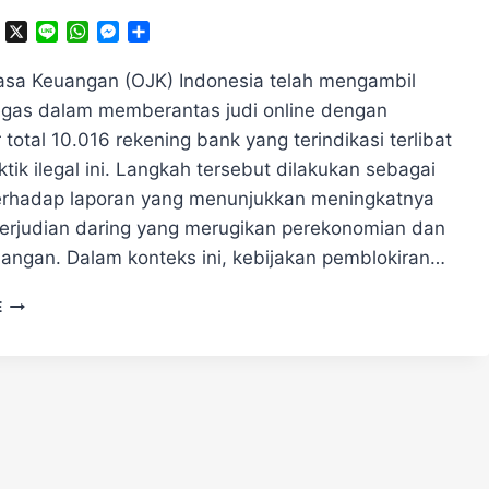
ok
ter
Telegram
X
Line
WhatsApp
Messenger
Share
Jasa Keuangan (OJK) Indonesia telah mengambil
egas dalam memberantas judi online dengan
total 10.016 rekening bank yang terindikasi terlibat
tik ilegal ini. Langkah tersebut dilakukan sebagai
erhadap laporan yang menunjukkan meningkatnya
 perjudian daring yang merugikan perekonomian dan
uangan. Dalam konteks ini, kebijakan pemblokiran…
OJK
E
BLOKIR
10.016
REKENING
BANK
TERKAIT
AKTIVITAS
JUDI
ONLINE