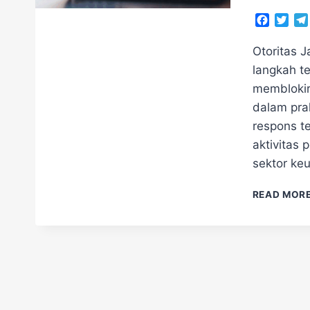
Facebo
Twit
Otoritas 
langkah t
memblokir 
dalam prak
respons t
aktivitas
sektor ke
READ MOR