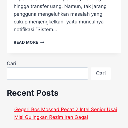
hingga transfer uang. Namun, tak jarang
pengguna mengeluhkan masalah yang
cukup menjengkelkan, yaitu munculnya
notifikasi “Sistem…
AKUN
READ MORE
DANA
ANDA
SERING
Cari
KENA
SYSTEM
Cari
BUSY,
INI
PENYEBAB
Recent Posts
NYA
Geger! Bos Mossad Pecat 2 Intel Senior Usai
Misi Gulingkan Rezim Iran Gagal