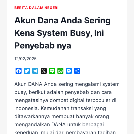
BERITA DALAM NEGERI
Akun Dana Anda Sering
Kena System Busy, Ini
Penyebab nya
12/02/2025
Facebook
Twitter
Telegram
X
Line
WhatsApp
Messenger
Share
Akun DANA Anda sering mengalami system
busy, berikut adalah penyebab dan cara
mengatasinya dompet digital terpopuler di
Indonesia. Kemudahan transaksi yang
ditawarkannya membuat banyak orang
mengandalkan DANA untuk berbagai
keperluan, mulai dari pembayaran tagihan