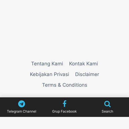
Tentang Kami
Kontak Kami
Kebijakan Privasi
Disclaimer
Terms & Conditions
© 2026
VIEWNEWZ
Telegram Channel
Grup Facebook
Search
Pengujian Efisiensi Rendering Vektor Visual Pada
Mahjong Ways 2
Riset Tingkat Kestabilan Latensi