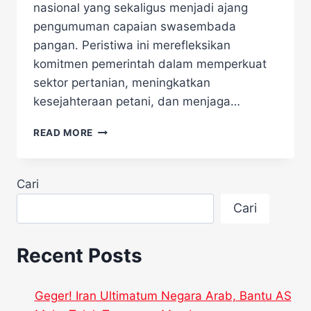
nasional yang sekaligus menjadi ajang
pengumuman capaian swasembada
pangan. Peristiwa ini merefleksikan
komitmen pemerintah dalam memperkuat
sektor pertanian, meningkatkan
kesejahteraan petani, dan menjaga…
SEJARAH
READ MORE
BARU!
PRABOWO
UMUMKAN
Cari
SWASEMBADA
PANGAN
Cari
SAAT
PANEN
RAYA
Recent Posts
DI
KARAWANG
Geger! Iran Ultimatum Negara Arab, Bantu AS