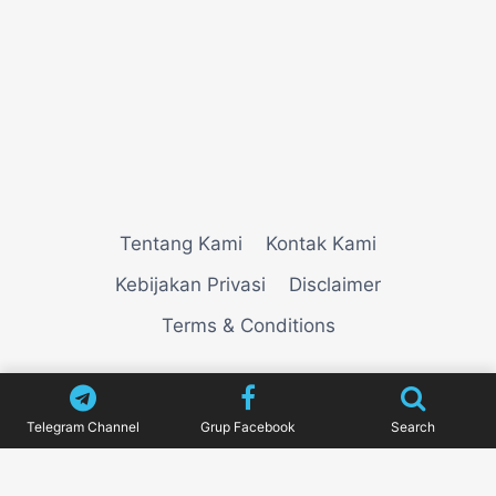
Tentang Kami
Kontak Kami
Kebijakan Privasi
Disclaimer
Terms & Conditions
© 2026
VIEWNEWZ
Telegram Channel
Grup Facebook
Search
Pengujian Efisiensi Rendering Vektor Visual Pada
Mahjong Ways 2
Riset Tingkat Kestabilan Latensi