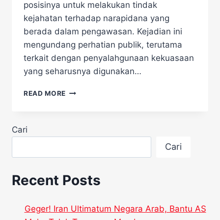
posisinya untuk melakukan tindak
kejahatan terhadap narapidana yang
berada dalam pengawasan. Kejadian ini
mengundang perhatian publik, terutama
terkait dengan penyalahgunaan kekuasaan
yang seharusnya digunakan…
SKANDAL
READ MORE
TAHANAN!
POLISI
DI
Cari
PACITAN
DIDUGA
Cari
PERKOSA
NARAPIDANA
PEREMPUAN
Recent Posts
DI
DALAM
SEL
Geger! Iran Ultimatum Negara Arab, Bantu AS