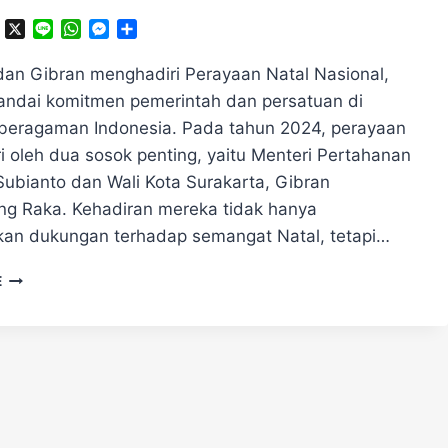
ok
ter
Telegram
X
Line
WhatsApp
Messenger
Share
dan Gibran menghadiri Perayaan Natal Nasional,
ndai komitmen pemerintah dan persatuan di
beragaman Indonesia.​ Pada tahun 2024, perayaan
iri oleh dua sosok penting, yaitu Menteri Pertahanan
ubianto dan Wali Kota Surakarta, Gibran
g Raka. Kehadiran mereka tidak hanya
an dukungan terhadap semangat Natal, tetapi…
PRABOWO
E
DAN
GIBRAN
MENGHADIRI
PERAYAAN
NATAL
NASIONAL
2024!