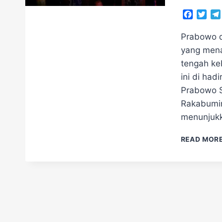
Facebo
Twit
​Prabowo 
yang mena
tengah ke
ini di had
Prabowo S
Rakabumin
menunjukk
READ MOR