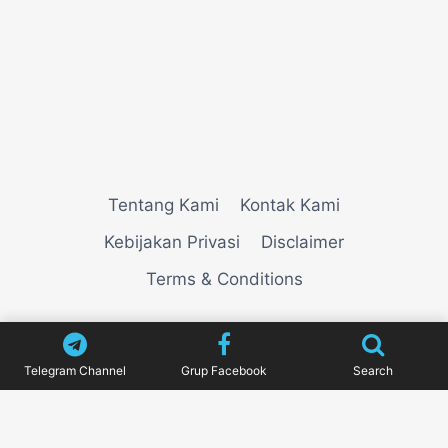
Tentang Kami
Kontak Kami
Kebijakan Privasi
Disclaimer
Terms & Conditions
© 2026
VIEWNEWZ
Telegram Channel
Grup Facebook
Search
Pengujian Efisiensi Rendering Vektor Visual Pada
Mahjong Ways 2
Riset Tingkat Kestabilan Latensi