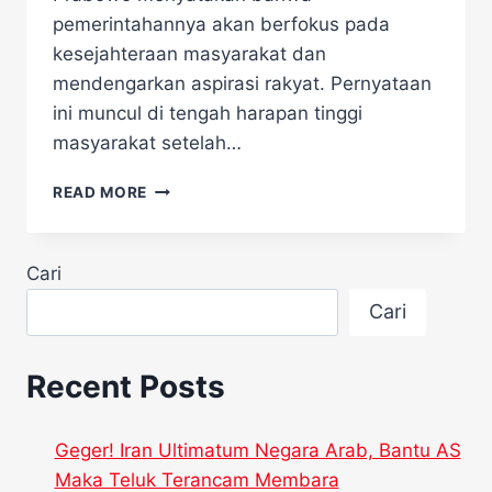
pemerintahannya akan berfokus pada
kesejahteraan masyarakat dan
mendengarkan aspirasi rakyat. Pernyataan
ini muncul di tengah harapan tinggi
masyarakat setelah…
PRESIDEN
READ MORE
PRABOWO
TEGASKAN
TAK
Cari
ADA
NIAT
Cari
PERSULIT
HIDUP
RAKYAT
Recent Posts
Geger! Iran Ultimatum Negara Arab, Bantu AS
Maka Teluk Terancam Membara