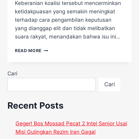
Keberanian koalisi tersebut mencerminkan
ketidakpuasan yang semakin meningkat
terhadap cara pengambilan keputusan
yang dianggap elit dan tidak melibatkan
suara rakyat, menandakan bahwa isu ini…
RAPAT
READ MORE
RUU
TNI
DI
Cari
HOTEL
DIGELAR
Cari
TERTUTUP,
KOALISI
MASYARAKAT
Recent Posts
NEKAT
DOBRAK!
Geger! Bos Mossad Pecat 2 Intel Senior Usai
Misi Gulingkan Rezim Iran Gagal