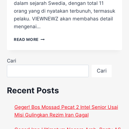
dalam sejarah Swedia, dengan total 11
orang yang di nyatakan terbunuh, termasuk
pelaku. ​VIEWNEWZ akan membahas detail
mengenai…
KORBAN
READ MORE
TEWAS
PENEMBAKAN
DI
Cari
SEKOLAH
SWEDIA
Cari
BERTAMBAH
MENJADI
11
Recent Posts
ORANG!
Geger! Bos Mossad Pecat 2 Intel Senior Usai
Misi Gulingkan Rezim Iran Gagal