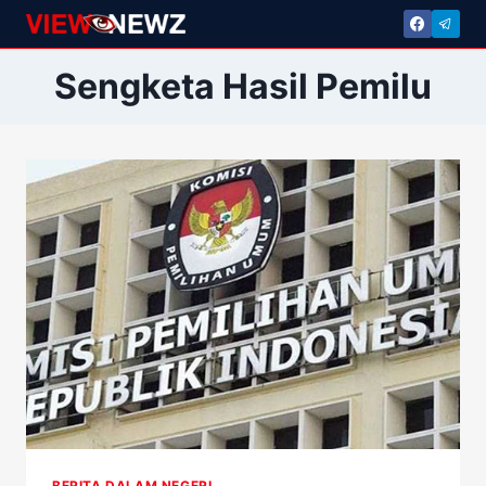
Skip
to
content
Sengketa Hasil Pemilu
BERITA DALAM NEGERI