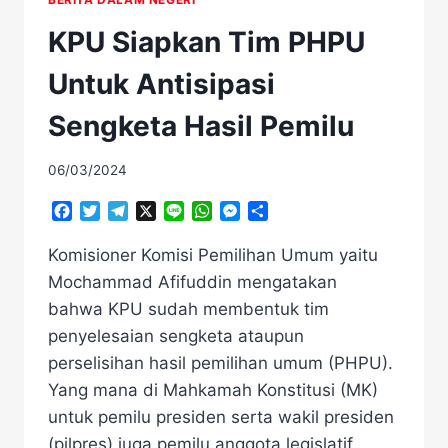
KPU Siapkan Tim PHPU
Untuk Antisipasi
Sengketa Hasil Pemilu
06/03/2024
Facebook
Twitter
Telegram
X
Line
WhatsApp
Messenger
Share
Komisioner Komisi Pemilihan Umum yaitu
Mochammad Afifuddin mengatakan
bahwa KPU sudah membentuk tim
penyelesaian sengketa ataupun
perselisihan hasil pemilihan umum (PHPU).
Yang mana di Mahkamah Konstitusi (MK)
untuk pemilu presiden serta wakil presiden
(pilpres) juga pemilu anggota legislatif