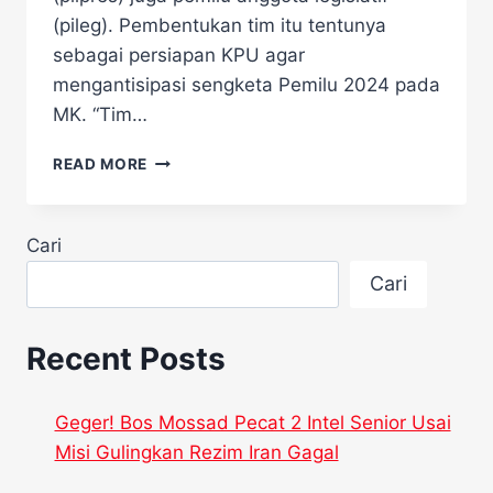
(pileg). Pembentukan tim itu tentunya
sebagai persiapan KPU agar
mengantisipasi sengketa Pemilu 2024 pada
MK. “Tim…
KPU
READ MORE
SIAPKAN
TIM
PHPU
Cari
UNTUK
ANTISIPASI
Cari
SENGKETA
HASIL
PEMILU
Recent Posts
Geger! Bos Mossad Pecat 2 Intel Senior Usai
Misi Gulingkan Rezim Iran Gagal