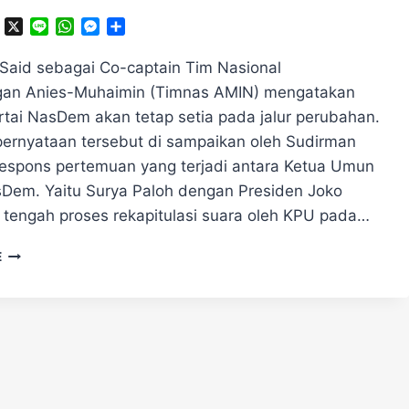
ok
ter
Telegram
X
Line
WhatsApp
Messenger
Share
Said sebagai Co-captain Tim Nasional
an Anies-Muhaimin (Timnas AMIN) mengatakan
tai NasDem akan tetap setia pada jalur perubahan.
pernyataan tersebut di sampaikan oleh Sudirman
espons pertemuan yang terjadi antara Ketua Umun
sDem. Yaitu Surya Paloh dengan Presiden Joko
 tengah proses rekapitulasi suara oleh KPU pada…
SUDIRMAN
E
BERI
RESPON
ATAS
PERTEMUAN
PALO
&
JOKOWI