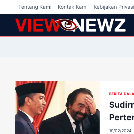
Skip
Tentang Kami
Kontak Kami
Kebijakan Privas
to
content
BERITA DAL
Sudir
Perte
19/02/2024