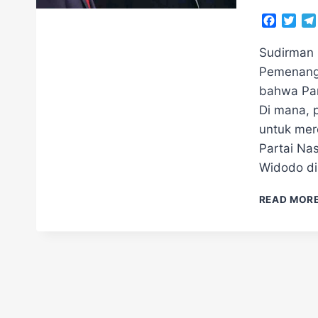
Facebo
Twit
Sudirman 
Pemenang
bahwa Par
Di mana, 
untuk mer
Partai Na
Widodo di
READ MOR