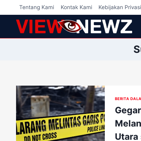
Skip
Tentang Kami
Kontak Kami
Kebijakan Privas
to
content
S
BERITA DAL
Gegar
Melan
Utara