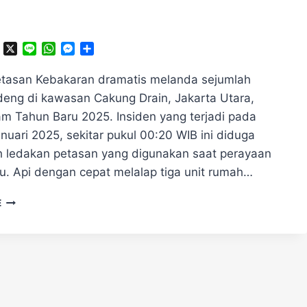
ok
ter
Telegram
X
Line
WhatsApp
Messenger
Share
tasan Kebakaran dramatis melanda sejumlah
eng di kawasan Cakung Drain, Jakarta Utara,
m Tahun Baru 2025. Insiden yang terjadi pada
nuari 2025, sekitar pukul 00:20 WIB ini diduga
eh ledakan petasan yang digunakan saat perayaan
u.​ Api dengan cepat melalap tiga unit rumah…
GEGARA
E
PETASAN,
KEBAKARAN
MELANDA
RUMAH
BEDENG
DI
JAKARTA