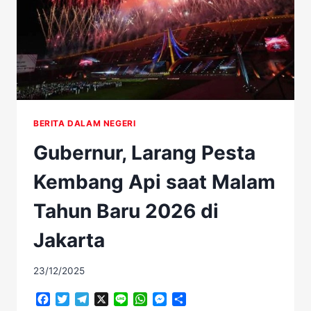
DI
TENGAH
BENCANA
BERITA DALAM NEGERI
Gubernur, Larang Pesta
Kembang Api saat Malam
Tahun Baru 2026 di
Jakarta
23/12/2025
Facebook
Twitter
Telegram
X
Line
WhatsApp
Messenger
Share