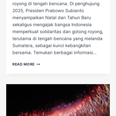
royong di tengah bencana. Di penghujung
2025, Presiden Prabowo Subianto
menyampaikan Natal dan Tahun Baru
sekaligus mengajak bangsa Indonesia
memperkuat solidaritas dan gotong royong,
terutama di tengah bencana yang melanda
Sumatera, sebagai kunci kebangkitan
bersama. Temukan berbagai informasi…
PRABOWO
READ MORE
UCAPKAN
SELAMAT
NATAL
AJAK
MASYARAKAT
PERKUAT
SEMANGAT
GOTONG
ROYONG