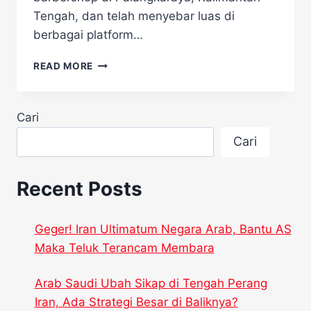
Tengah, dan telah menyebar luas di
berbagai platform…
MERINDING!
READ MORE
TUKANG
CUKUR
INI
Cari
POTONG
RAMBUT
Cari
KAKEK,
TAPI
TIDAK
Recent Posts
ADA
DI
CCTV
Geger! Iran Ultimatum Negara Arab, Bantu AS
Maka Teluk Terancam Membara
Arab Saudi Ubah Sikap di Tengah Perang
Iran, Ada Strategi Besar di Baliknya?