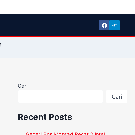
f
Cari
Cari
Recent Posts
Geger! Bos Mossad Pecat 2 Intel