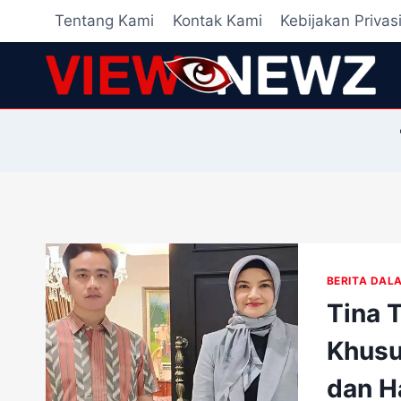
Skip
Tentang Kami
Kontak Kami
Kebijakan Privas
to
content
BERITA DAL
Tina T
Khusu
dan H