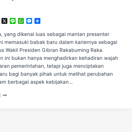
ok
ter
Telegram
X
Line
WhatsApp
Messenger
Share
a, yang dikenal luas sebagai mantan presenter
kini memasuki babak baru dalam kariernya sebagai
us Wakil Presiden Gibran Rakabuming Raka.
n ini bukan hanya menghadirkan kehadiran wajah
jaran pemerintahan, tetapi juga menciptakan
aru bagi banyak pihak untuk melihat perubahan
alam berbagai aspek kebijakan…
TINA
E
TALISA
DITUNJUK
JADI
STAF
KHUSUS
WAPRES