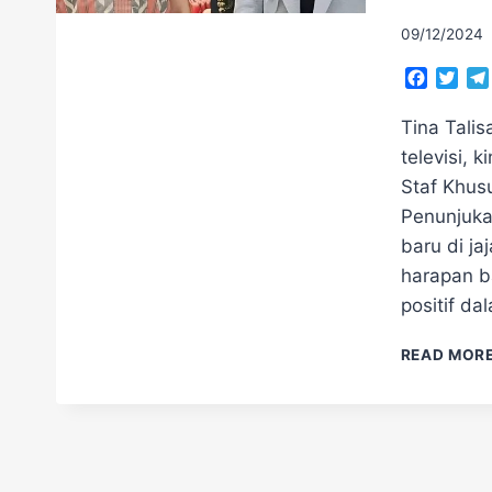
09/12/2024
Facebo
Twit
Tina Talis
televisi, 
Staf Khus
Penunjuka
baru di ja
harapan b
positif d
READ MOR