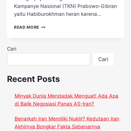
Kampanye Nasional (TKN) Prabowo-Gibran
yaitu Habiburokhman heran karena…
TKN
READ MORE
PRABOWO-
GIBRAN
BERI
Cari
TANGGAPAN
SOAL
Cari
MUNDURNYA
MAHFUD
Recent Posts
Minyak Dunia Mendadak Menguat! Ada Apa
di Balik Negosiasi Panas AS-Iran?
Benarkah Iran Memiliki Nuklir? Kedutaan Iran
Akhirnya Bongkar Fakta Sebenarnya