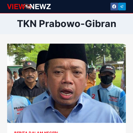
Skip
to
content
TKN Prabowo-Gibran
BERITA DALAM NEGERI