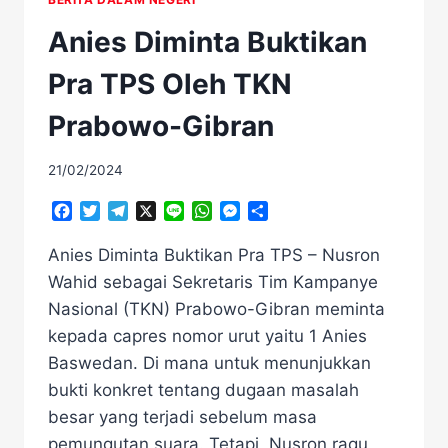
Anies Diminta Buktikan
Pra TPS Oleh TKN
Prabowo-Gibran
21/02/2024
Facebook
Twitter
Telegram
X
Line
WhatsApp
Messenger
Share
Anies Diminta Buktikan Pra TPS – Nusron
Wahid sebagai Sekretaris Tim Kampanye
Nasional (TKN) Prabowo-Gibran meminta
kepada capres nomor urut yaitu 1 Anies
Baswedan. Di mana untuk menunjukkan
bukti konkret tentang dugaan masalah
besar yang terjadi sebelum masa
pemungutan suara. Tetapi, Nusron ragu