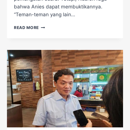
bahwa Anies dapat membuktikannya.
“Teman-teman yang lain…
ANIES
READ MORE
DIMINTA
BUKTIKAN
PRA
TPS
OLEH
TKN
PRABOWO-
GIBRAN