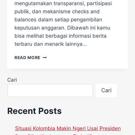
mengutamakan transparansi, partisipasi
publik, dan mekanisme checks and
balances dalam setiap pengambilan
keputusan anggaran. Dibawah ini kamu
bisa melihat berbagai informasi berita
terbaru dan menarik lainnya…
PUSAKO
READ MORE
TEGASKAN:
EFISIENSI
ANGGARAN
Cari
TAK
BOLEH
Cari
KORBANKAN
DEMOKRASI
Recent Posts
Situasi Kolombia Makin Ngeri Usai Presiden